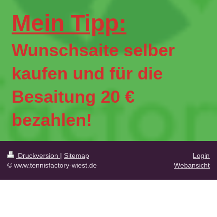
Mein Tipp:
Wunschsaite selber
kaufen und für die
Besaitung 20 €
bezahlen!
Druckversion
|
Sitemap
Login
© www.tennisfactory-wiest.de
Webansicht